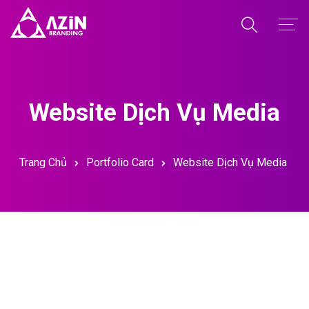
Trang Chủ
Giới Thiệu
Website Dịch Vụ Media
Dịch Vụ
Dự Án
Trang Chủ
Portfolio Card
Website Dịch Vụ Media
Kiến Thức
Kho Giao Diện