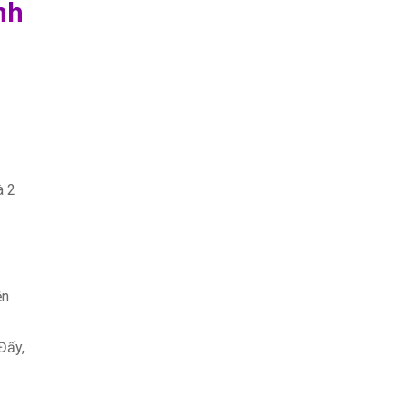
nh
à 2
ện
Đấy,