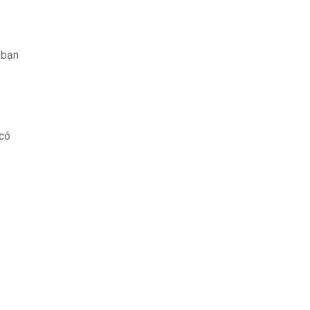
 bạn
 có