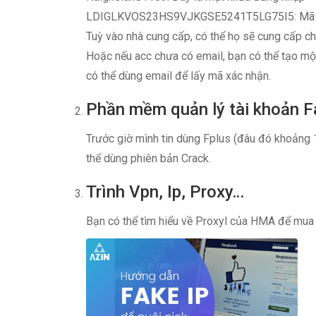
LDIGLKVOS23HS9VJKGSE5241T5LG75I5: Mã 2Fa 
Tuỳ vào nhà cung cấp, có thể họ sẽ cung cấp c
Hoặc nếu acc chưa có email, bạn có thể tạo một
có thể dùng email để lấy mã xác nhận.
Phần mềm quản lý tài khoản 
Trước giờ mình tin dùng Fplus (đâu đó khoảng 1
thể dùng phiên bản Crack.
Trình Vpn, Ip, Proxy…
Bạn có thể tìm hiểu về Proxyl của HMA để mua