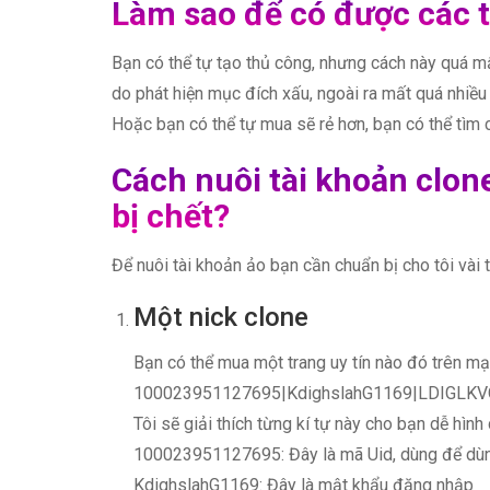
Làm sao để có được các 
Bạn có thể tự tạo thủ công, nhưng cách này quá mất
do phát hiện mục đích xấu, ngoài ra mất quá nhiều
Hoặc bạn có thể tự mua sẽ rẻ hơn, bạn có thể tìm c
Cách nuôi tài khoản clo
bị chết?
Để nuôi tài khoản ảo bạn cần chuẩn bị cho tôi vài 
Một nick clone
Bạn có thể mua một trang uy tín nào đó trên m
100023951127695|KdighslahG1169|LDIGLK
Tôi sẽ giải thích từng kí tự này cho bạn dễ hình
100023951127695: Đây là mã Uid, dùng để dùn
KdighslahG1169: Đây là mật khẩu đăng nhập