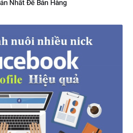
iản Nhất Để Bán Hàng